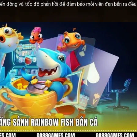
n động và tốc độ phản hồi để đảm bảo mỗi viên đạn bắn ra đều