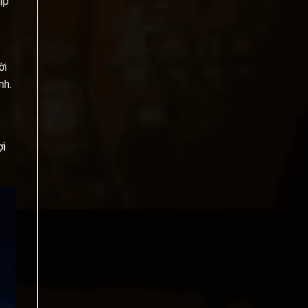
ịp
ời
nh.
ợi