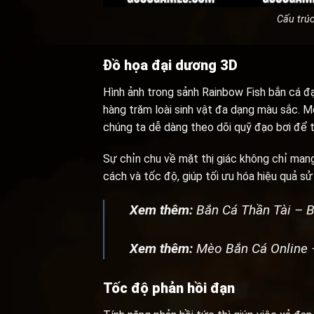
Cấu trú
Đồ họa đại dương 3D
Hình ảnh trong sảnh Rainbow Fish bắn cá đạt
hàng trăm loài sinh vật đa dạng màu sắc.
chúng ta dễ dàng theo dõi quỹ đạo bơi để 
Sự chỉn chu về mặt thị giác không chỉ mang
cách và tốc độ, giúp tối ưu hóa hiệu quả sử
Xem thêm:
Bắn Cá Thần Tài – B
Xem thêm:
Mèo Bắn Cá Online 
Tốc độ phản hồi đạn