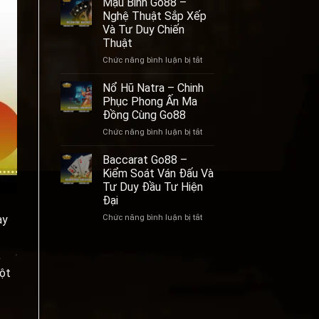
Mậu Binh Go88 –
Pirate
Quyết
Nghệ Thuật Sắp Xếp
King
Giải
Và Tư Duy Chiến
–
Mã
Thuật
Chinh
Hệ
Phục
Chức năng bình luận bị tắt
Số
ở
Đại
Nhân
Mậu
Dương
Binh
Nổ Hũ Natra – Chinh
Cùng
Go88
Phục Phong Ấn Ma
Go88
–
Đồng Cùng Go88
Nghệ
Chức năng bình luận bị tắt
ở
Thuật
Nổ
Sắp
Hũ
Xếp
Baccarat Go88 –
Natra
Và
Kiểm Soát Ván Đấu Và
–
Tư
Tư Duy Đầu Tư Hiện
Chinh
Duy
Đại
Phục
Chiến
Phong
Chức năng bình luận bị tắt
Thuật
ở
ay
Ấn
Baccarat
Ma
Go88
Đồng
,
–
Cùng
Kiểm
một
Go88
Soát
Ván
Đấu
Và