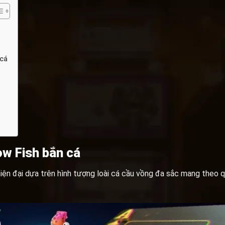
 cá
ow Fish bắn cá
iện đại dựa trên hình tượng loài cá cầu vồng đa sắc mang theo 