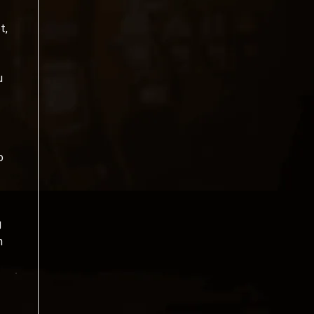
t,
u
o
g
h