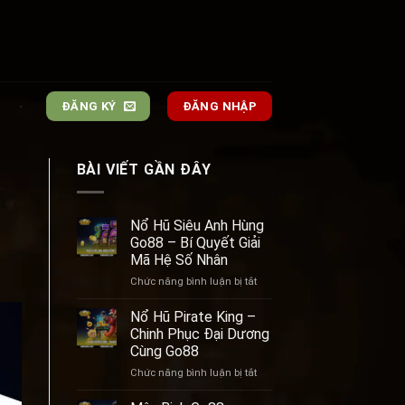
ĐĂNG KÝ
ĐĂNG NHẬP
BÀI VIẾT GẦN ĐÂY
Nổ Hũ Siêu Anh Hùng
Go88 – Bí Quyết Giải
Mã Hệ Số Nhân
Chức năng bình luận bị tắt
ở
Nổ
Hũ
Nổ Hũ Pirate King –
Siêu
Chinh Phục Đại Dương
Anh
Cùng Go88
Hùng
Chức năng bình luận bị tắt
ở
Go88
Nổ
–
Hũ
Bí