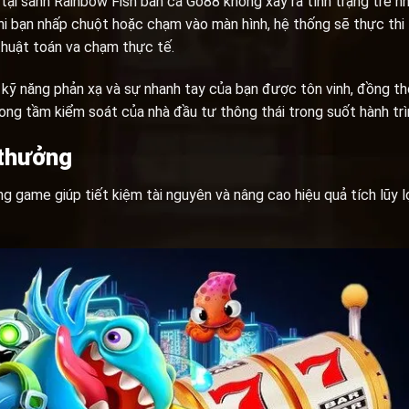
 tại sảnh Rainbow Fish bắn cá Go88 không xảy ra tình trạng trễ nh
 khi bạn nhấp chuột hoặc chạm vào màn hình, hệ thống sẽ thực thi
thuật toán va chạm thực tế.
i kỹ năng phản xạ và sự nhanh tay của bạn được tôn vinh, đồng th
ng tầm kiểm soát của nhà đầu tư thông thái trong suốt hành trì
 thưởng
g game giúp tiết kiệm tài nguyên và nâng cao hiệu quả tích lũy l