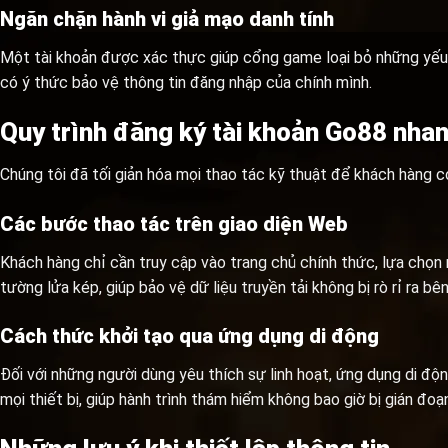
Ngăn chặn hành vi giả mạo danh tính
Một tài khoản được xác thực giúp cổng game loại bỏ những yếu tố 
có ý thức bảo vệ thông tin đăng nhập của chính mình.
Quy trình đăng ký tài khoản Go88 nha
Chúng tôi đã tối giản hóa mọi thao tác kỹ thuật để khách hàng 
Các bước thao tác trên giao diện Web
Khách hàng chỉ cần truy cập vào trang chủ chính thức, lựa chọn 
tường lửa kép, giúp bảo vệ dữ liệu truyền tải không bị rò rỉ ra bên
Cách thức khởi tạo qua ứng dụng di động
Đối với những người dùng yêu thích sự linh hoạt, ứng dụng di độ
mọi thiết bị, giúp hành trình thám hiểm không bao giờ bị gián đoạ