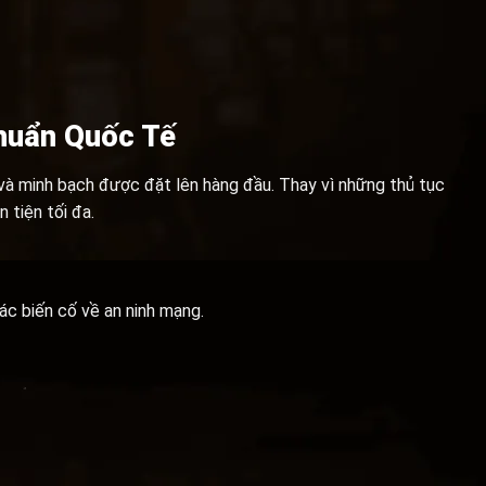
Chuẩn Quốc Tế
 và minh bạch được đặt lên hàng đầu. Thay vì những thủ tục
 tiện tối đa.
ác biến cố về an ninh mạng.