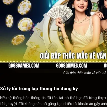
Giải đáp thắc mắc về vấn đề
Xử lý lỗi trùng lặp thông tin đăng ký
Nếu hệ thống báo thông tin đã tồn tại, có thể bạn đã từng thực 
tính, tuyệt đối không nên cố gắng tạo nhiều tài khoản ảo gây ảnh