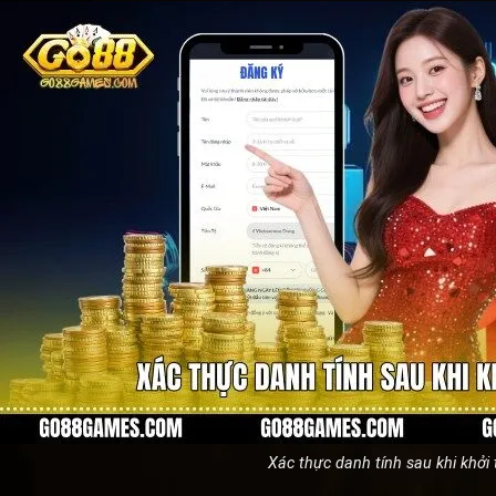
Xác thực danh tính sau khi khởi