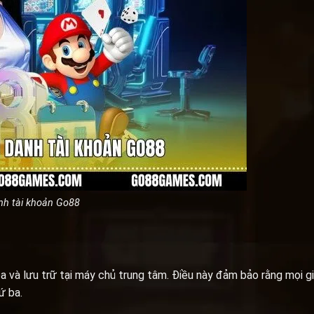
nh tài khoản Go88
óa và lưu trữ tại máy chủ trung tâm. Điều này đảm bảo rằng mọi g
ứ ba.