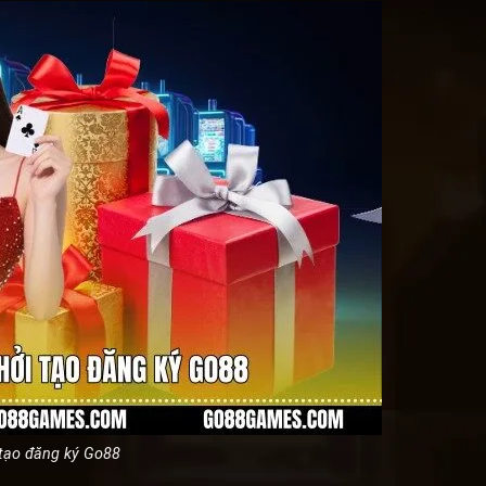
 tạo đăng ký Go88