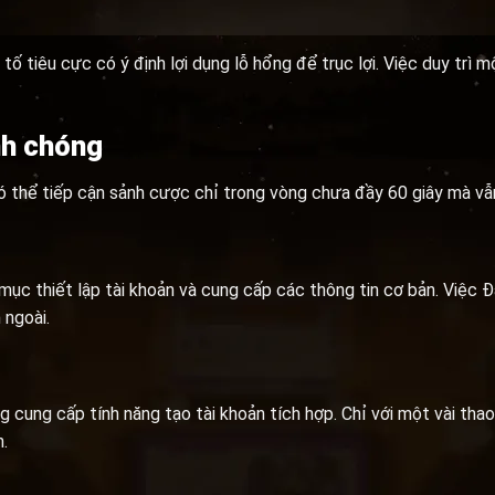
tiêu cực có ý định lợi dụng lỗ hổng để trục lợi. Việc duy trì mộ
nh chóng
có thể tiếp cận sảnh cược chỉ trong vòng chưa đầy 60 giây mà v
mục thiết lập tài khoản và cung cấp các thông tin cơ bản. Việc 
 ngoài.
ng cung cấp tính năng tạo tài khoản tích hợp. Chỉ với một vài th
n.