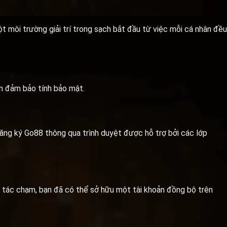
t môi trường giải trí trong sạch bắt đầu từ việc mỗi cá nhân đều
ẫn đảm bảo tính bảo mật.
Đăng ký Go88 thông qua trình duyệt được hỗ trợ bởi các lớp
ao tác chạm, bạn đã có thể sở hữu một tài khoản đồng bộ trên