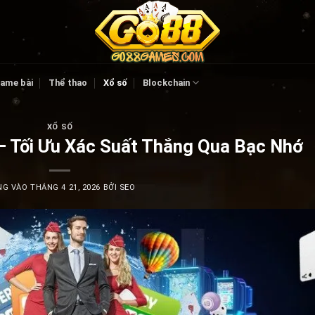
ame bài
Thể thao
Xổ số
Blockchain
XỔ SỐ
– Tối Ưu Xác Suất Thắng Qua Bạc Nhớ
NG VÀO
THÁNG 4 21, 2026
BỞI
SEO