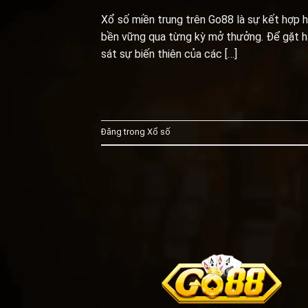
Xổ số miền trung trên Go88 là sự kết hợp h
bền vững qua từng kỳ mở thưởng. Để gặt há
sát sự biến thiên của các […]
Đăng trong
Xổ số