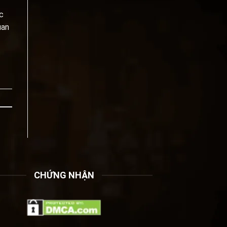
c
uan
CHỨNG NHẬN