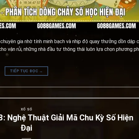
chuyên gia nhờ tính minh bạch và nhịp độ quay thưởng dồn dập 
ho vận rủi, những nhà đầu tư thông thái luôn lựa chọn phương p
TIẾP TỤC ĐỌC
→
XỔ SỐ
: Nghệ Thuật Giải Mã Chu Kỳ Số Hiện
Đại