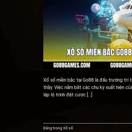
Xổ số miền bắc tại Go88 là đấu trường trí 
thầy. Việc nắm bắt các chu kỳ xuất hiện củ
lập lộ trình đặt cược […]
Đăng trong
Xổ số