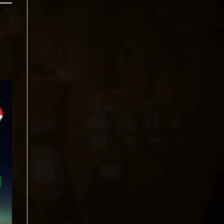
Tư
Duy
Đầu
Tư
Hiện
Đại