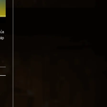
của
háp