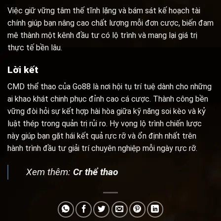
Việc giữ vững tâm thế tĩnh lặng và bám sát kế hoạch tài
chính giúp bạn nâng cao chất lượng mỗi đơn cược, biến đam
mê thành một kênh đầu tư có lộ trình và mang lại giá trị
thực tế bền lâu.
Lời kết
CMD thể thao của Go88 là nơi hội tụ trí tuệ dành cho những
ai khao khát chinh phục đỉnh cao cá cược. Thành công bền
vững đòi hỏi sự kết hợp hài hòa giữa kỹ năng soi kèo và kỷ
luật thép trong quản trị rủi ro. Hy vọng lộ trình chiến lược
này giúp bạn gặt hái kết quả rực rỡ và ổn định nhất trên
hành trình đầu tư giải trí chuyên nghiệp mỗi ngày rực rỡ.
Xem thêm:
Cr thể thao