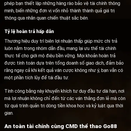
phép bạn thiết lập những hàng rào bảo vệ tài chính thông
minh, biến những đơn vị vốn nhỏ thành thành quả giá trị
thông qua nhãn quan chiến thuật sắc bén.
Tỷ lệ hoàn trả hấp dẫn
Thương hiệu duy trì biên lợi nhuận thấp giúp mức chi trả
luôn nằm trong nhóm dẫn đầu, mang lại ưu thế tài chính
thực tế cho giới mộ điệu bền vững. Mọi khoản hoàn trả
được tính toán dựa trên tổng doanh số giao dịch, đảm bảo
rằng ngay cả khi kết quả ván cược không như ý, bạn vẫn có
một phần tích lũy để tái đầu tư.
Tính công bằng này khuyến khích tư duy đầu tư dài hạn, nơi
mà lợi nhuận không chỉ đến từ các ván thắng đơn lẻ mà còn
từ quá trình quản trị dòng tiền khoa học và kỷ luật qua thời
gian.
An toàn tài chính cùng CMD thể thao Go88