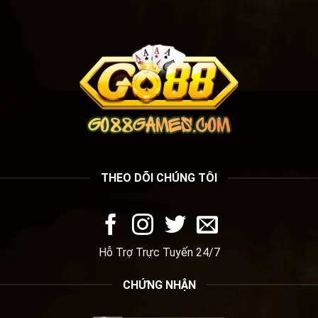
Đấu
Go88
Và
Tư
Duy
Đầu
Tư
Hiện
Đại
THEO DÕI CHÚNG TÔI
Hỗ Trợ Trực Tuyến 24/7
CHỨNG NHẬN