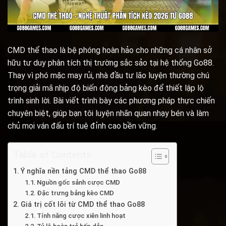
CMD thể thao là bệ phóng hoàn hảo cho những cá nhân sở
hữu tư duy phân tích thị trường sắc sảo tại hệ thống Go88.
Thay vì phó mặc may rủi, nhà đầu tư lão luyện thường chú
trọng giải mã nhịp độ biến động bảng kèo để thiết lập lộ
trình sinh lời. Bài viết trình bày các phương pháp thực chiến
chuyên biệt, giúp bạn tôi luyện nhãn quan nhạy bén và làm
chủ mọi ván đấu trí tuệ đỉnh cao bền vững.
Table of Contents
Ý nghĩa nền tảng CMD thể thao Go88
Nguồn gốc sảnh cược CMD
Đặc trưng bảng kèo CMD
Giá trị cốt lõi từ CMD thể thao Go88
Tính năng cược xiên linh hoạt