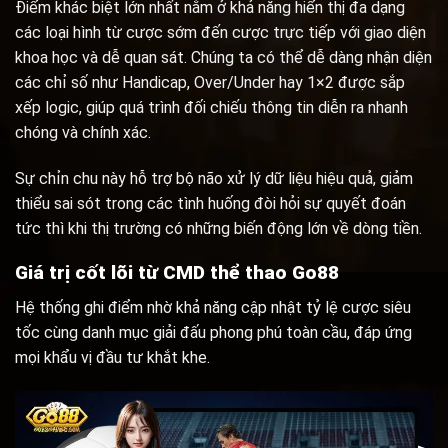
Điểm khác biệt lớn nhất nằm ở khả năng hiển thị đa dạng
các loại hình từ cược sớm đến cược trực tiếp với giao diện
khoa học và dễ quan sát. Chúng ta có thể dễ dàng nhận diện
các chỉ số như Handicap, Over/Under hay 1×2 được sắp
xếp logic, giúp quá trình đối chiếu thông tin diễn ra nhanh
chóng và chính xác.
Sự chỉn chu này hỗ trợ bộ não xử lý dữ liệu hiệu quả, giảm
thiểu sai sót trong các tình huống đòi hỏi sự quyết đoán
tức thì khi thị trường có những biến động lớn về dòng tiền.
Giá trị cốt lõi từ CMD thể thao Go88
Hệ thống ghi điểm nhờ khả năng cập nhật tỷ lệ cược siêu
tốc cùng danh mục giải đấu phong phú toàn cầu, đáp ứng
mọi khẩu vị đầu tư khắt khe.