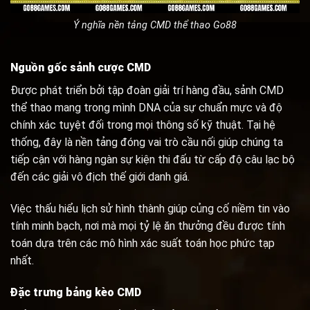
Ý nghĩa nền tảng CMD thể thao Go88
Nguồn gốc sảnh cược CMD
Được phát triển bởi tập đoàn giải trí hàng đầu, sảnh CMD
thể thao mang trong mình DNA của sự chuẩn mực và độ
chính xác tuyệt đối trong mọi thông số kỹ thuật. Tại hệ
thống, đây là nền tảng đóng vai trò cầu nối giúp chúng ta
tiếp cận với hàng ngàn sự kiện thi đấu từ cấp độ câu lạc bộ
đến các giải vô địch thế giới danh giá.
Việc thấu hiểu lịch sử hình thành giúp củng cố niềm tin vào
tính minh bạch, nơi mà mọi tỷ lệ ăn thưởng đều được tính
toán dựa trên các mô hình xác suất toán học phức tạp
nhất.
Đặc trưng bảng kèo CMD